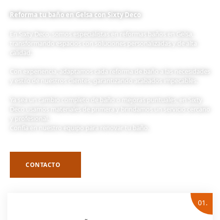
Reforma tu baño en Gelsa con Sixty Deco
En Sixty Deco, somos especialistas en reformas baños en Gelsa,
transformando espacios con soluciones personalizadas y de alta
calidad.
Con experiencia, adaptamos cada reforma de baño a las necesidades
y estilo de nuestros clientes, garantizando acabados impecables.
Ya sea un cambio completo de baño o mejoras puntuales, en Sixty
Deco usamos materiales de primera y brindamos un servicio cercano
y profesional.
Confía en nuestro equipo para renovar tu baño.
CONTACTO
01.