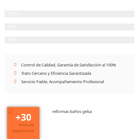
Planificación Detallada
100%
Cumplimiento de plazos
98%
Satisfacción del Cliente
99%
Control de Calidad, Garantía de Satisfacción al 100%
Trato Cercano y Eficiencia Garantizada
Servicio Fiable, Acompañamiento Profesional
+
30
Años de
experiencia