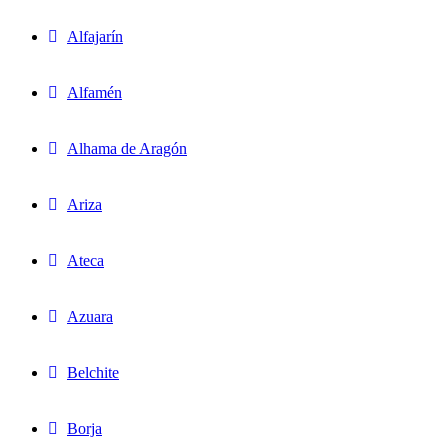
Alfajarín
Alfamén
Alhama de Aragón
Ariza
Ateca
Azuara
Belchite
Borja