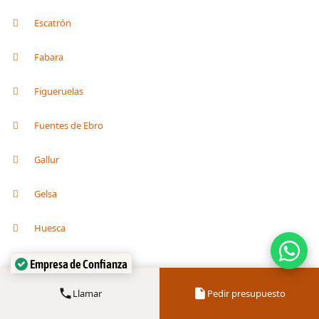
Escatrón
Fabara
Figueruelas
Fuentes de Ebro
Gallur
Gelsa
Huesca
Empresa de Confianza
Illueca
Verificado por:
Trustindex
Llamar
Pedir presupuesto
La Almunia de Doña Godina