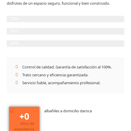
disfrutes de un espacio seguro, funcional y bien construido.
Planificación Detallada
100%
Cumplimiento de plazos
100%
Satisfacción del Cliente
100%
Control de calidad. Garantía de satisfacción al 100%.
Trato cercano y eficiencia garantizada.
Servicio fiable, acompañamiento profesional.
+
30
Años de
experiencia