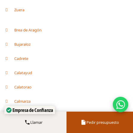
Zuera
Brea de Aragón
Bujaraloz
Cadrete
Calatayud
Calatorao
Calmarza
Empresa de Confianza
Verificado por:
Trustindex
Cariñena
Llamar
Pedir presupuesto
Caspe