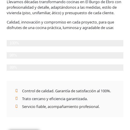
Llevamos décadas transformando cocinas en El Burgo de Ebro con
profesionalidad y detalle, adaptándonos a las medidas, estilo de
vivienda (piso, unifamiliar, ático) y presupuesto de cada cliente.
Calidad, innovación y compromiso en cada proyecto, para que
disfrutes de una cocina práctica, luminosa y agradable de usar.
Planificación Detallada
100%
Cumplimiento de plazos
98%
Satisfacción del Cliente
99%
Control de calidad. Garantía de satisfacción al 100%.
Trato cercano y eficiencia garantizada.
Servicio fiable, acompañamiento profesional.