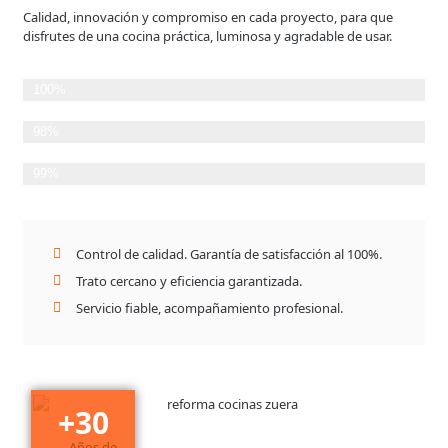
Calidad, innovación y compromiso en cada proyecto, para que
disfrutes de una cocina práctica, luminosa y agradable de usar.
Planificación Detallada
100%
Cumplimiento de plazos
98%
Satisfacción del Cliente
99%
Control de calidad. Garantía de satisfacción al 100%.
Trato cercano y eficiencia garantizada.
Servicio fiable, acompañamiento profesional.
+
30
Años de