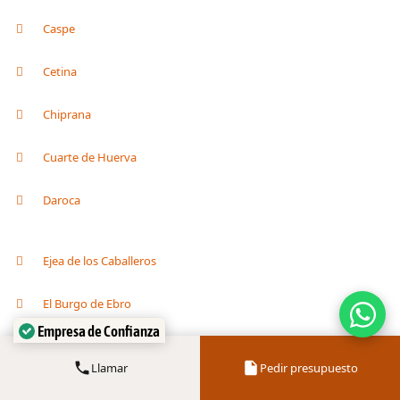
Caspe
Cetina
Chiprana
Cuarte de Huerva
Daroca
Ejea de los Caballeros
El Burgo de Ebro
Empresa de Confianza
Verificado por:
Trustindex
Épila
Llamar
Pedir presupuesto
Escatrón