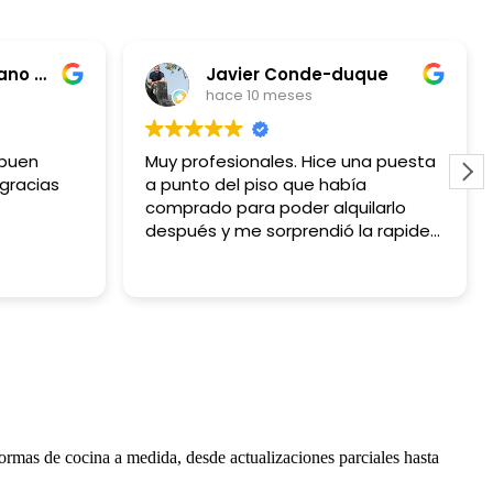
Juan Carlos Burbano Vela
Javier Conde-duque
hace 10 meses
 buen
Muy profesionales. Hice una puesta
 gracias
a punto del piso que había
comprado para poder alquilarlo
después y me sorprendió la rapidez
y lo sencillo que fue.
ormas de cocina a medida, desde actualizaciones parciales hasta