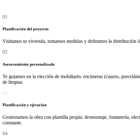
01
Nuestros
Detalle
Planificación del proyecto
servicios
Visitamos tu vivienda, tomamos medidas y definimos la distribución ó
02
Asesoramiento personalizado
Te guiamos en la elección de mobiliario, encimeras (cuarzo, porceláni
de limpiar.
03
Planificación y ejecución
Gestionamos la obra con plantilla propia: desmontaje, fontanería, el
constante.
04