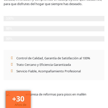
para que disfrutes del hogar que siempre has deseado.
Planificación Estratégica
100%
Cumplimiento de plazos
98%
Satisfacción del Cliente
99%
Control de Calidad, Garantía de Satisfacción al 100%
Trato Cercano y Eficiencia Garantizada
Servicio Fiable, Acompañamiento Profesional
+
30
Años de