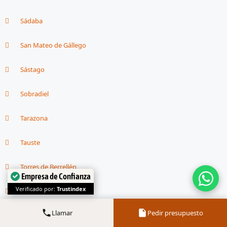
Sádaba
San Mateo de Gállego
Sástago
Sobradiel
Tarazona
Tauste
Torres de Berrellén
Empresa de Confianza
Verificado por:
Trustindex
Utebo
Llamar
Pedir presupuesto
Villamayor de Gállego