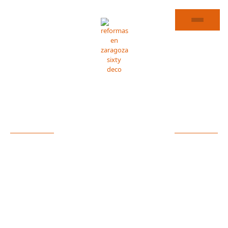
REFORMAS DE PISOS EN SÁSTAGO
ESPECIALISTAS EN
REFORMAS DE PISOS
Reforma tu piso en Sástago con Sixty Deco