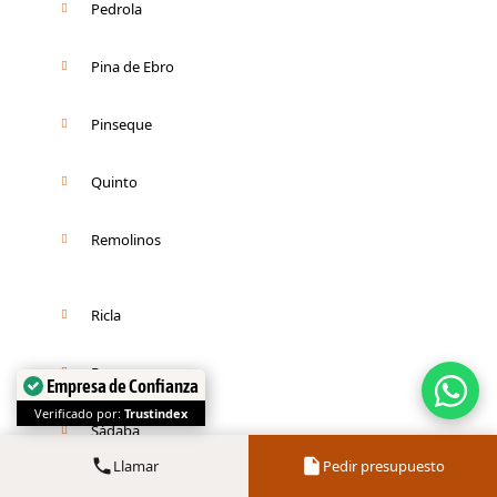
Pedrola
Pina de Ebro
Pinseque
Quinto
Remolinos
Ricla
Romanos
Empresa de Confianza
Verificado por:
Trustindex
Sádaba
Llamar
Pedir presupuesto
San Mateo de Gállego