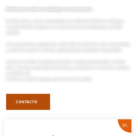
Reforma tu baño en Sástago con Sixty Deco
En Sixty Deco, somos especialistas en reformas baños en Sástago,
transformando espacios con soluciones personalizadas y de alta
calidad.
Con experiencia, adaptamos cada reforma de baño a las necesidades
y estilo de nuestros clientes, garantizando acabados impecables.
Ya sea un cambio completo de baño o mejoras puntuales, en Sixty
Deco usamos materiales de primera y brindamos un servicio cercano
y profesional.
Confía en nuestro equipo para renovar tu baño.
CONTACTO
01.