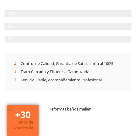
Planificación Detallada
100%
Cumplimiento de plazos
98%
Satisfacción del Cliente
99%
Control de Calidad, Garantía de Satisfacción al 100%
Trato Cercano y Eficiencia Garantizada
Servicio Fiable, Acompañamiento Profesional
+
30
Años de
experiencia