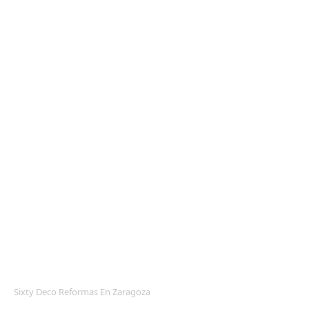
REFORMAS INTEGRALES
HUMEDADES
REFORMAS DE PISOS
REFORMAS DE HOSTELERÍA
ALBAÑILERÍA
REFORMAS DE CLÍNICAS
REFORMAS DE LUJO
REFORMAS DE VIVIENDAS
LOCALES COMERCIALES Y
POLÍTICA DE PRIVACIDAD
POLÍTICA DE COOKIES
AVISO LEGAL
Sixty Deco Reformas En Zaragoza