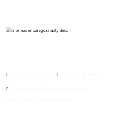
En
Sixty Deco
, somos expertos en
reformas en
Zaragoza
, ofreciendo soluciones integrales para renovar
y transformar tu hogar o local comercial.
Calle Cádiz 3, Ent. D
+34 614 05 55 30
contacto@reformasenzaragoza.com
PÁGINAS PRINCIPALES
INICIO
REFORMAS INTEGRALES