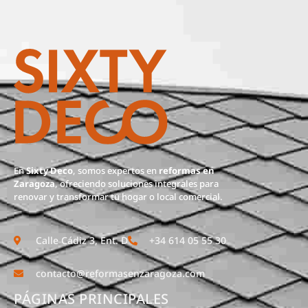
En
Sixty Deco
, somos expertos en
reformas en
Zaragoza
, ofreciendo soluciones integrales para
renovar y transformar tu hogar o local comercial.
Calle Cádiz 3, Ent. D
+34 614 05 55 30
contacto@reformasenzaragoza.com
PÁGINAS PRINCIPALES