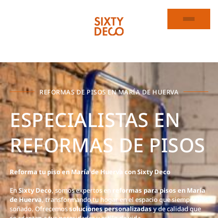
REFORMAS DE PISOS EN MARÍA DE HUERVA
ESPECIALISTAS EN
REFORMAS DE PISOS
Reforma tu piso en María de Huerva con Sixty Deco
En
Sixty Deco
, somos expertos en
reformas para pisos en María
de Huerva
, transformando tu hogar en el espacio que siempre has
soñado. Ofrecemos
soluciones personalizadas
y de calidad que