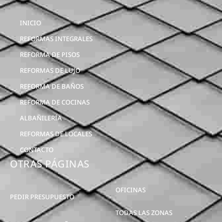
INICIO
REFORMAS INTEGRALES
REFORMA DE PISOS
REFORMAS DE LUJO
REFORMA DE BAÑOS
REFORMA DE COCINAS
ALBAÑILERÍA
REFORMAS DE LOCALES
CONTACTO
OTRAS PÁGINAS
OFICINAS
PEDIR PRESUPUESTO
TODAS LAS ZONAS