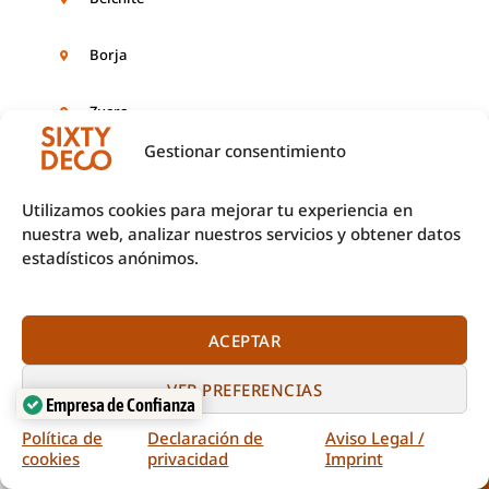
Borja
Zuera
Gestionar consentimiento
Brea de Aragón
Utilizamos cookies para mejorar tu experiencia en
nuestra web, analizar nuestros servicios y obtener datos
Bujaraloz
estadísticos anónimos.
Cadrete
ACEPTAR
Calatayud
Empresa de Confianza
VER PREFERENCIAS
Verificado por:
Trustindex
Calatorao
Política de
Declaración de
Aviso Legal /
cookies
privacidad
Imprint
Llamar
Pedir presupuesto
Calmarza