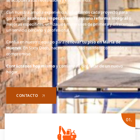
se adaptan a tus necesidades y estilo de vida.
Con nuestra amplia experiencia, adaptamos cada proyecto para
garantizar
acabados impecables
. Ya sea una
reforma integral
o
mejoras específicas, utilizamos materiales de primera y ofrecemos
un servicio cercano y profesional.
Confía en nuestro equipo para
renovar tu piso en María de
Huerva
. En Sixty Deco, hacemos realidad tus ideas con pasión y
compromiso.
Contáctanos hoy mismo
y comienza a disfrutar de un nuevo
hogar.
CONTACTO
01.