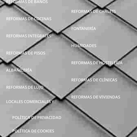
REFORMAS DE BAÑOS
REFORMAS DE CHALETS
REFORMAS DE COCINAS
FONTANERÍA
REFORMAS INTEGRALES
HUMEDADES
REFORMAS DE PISOS
REFORMAS DE HOSTELERÍA
ALBAÑILERÍA
REFORMAS DE CLÍNICAS
REFORMAS DE LUJO
REFORMAS DE VIVIENDAS
LOCALES COMERCIALES Y
POLÍTICA DE PRIVACIDAD
POLÍTICA DE COOKIES