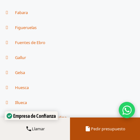
Fabara
Figueruelas
Fuentes de Ebro
Gallur
Gelsa
Huesca
Illueca
Empresa de Confianza
La Almunia de Doña Godina
Verificado por:
Trustindex
Llamar
Pedir presupuesto
La Joyosa