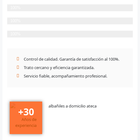
Planificación Detallada
100%
Cumplimiento de plazos
100%
Satisfacción del Cliente
100%
Control de calidad. Garantía de satisfacción al 100%.
Trato cercano y eficiencia garantizada.
Servicio fiable, acompañamiento profesional.
+
30
Años de
experiencia