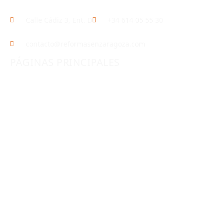
Calle Cádiz 3, Ent. D
+34 614 05 55 30
contacto@reformasenzaragoza.com
PÁGINAS PRINCIPALES
INICIO
REFORMAS INTEGRALES
REFORMA DE PISOS
REFORMAS DE LUJO
REFORMA DE BAÑOS
REFORMA DE COCINAS
ALBAÑILERÍA
REFORMAS DE LOCALES
CONTACTO