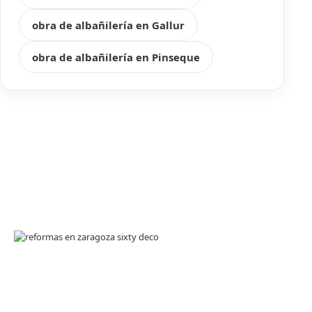
obra de albañilería en Gallur
obra de albañilería en Pinseque
En
Sixty Deco
, somos expertos en
reformas en
Zaragoza
, ofreciendo soluciones integrales para renovar
y transformar tu hogar o local comercial.