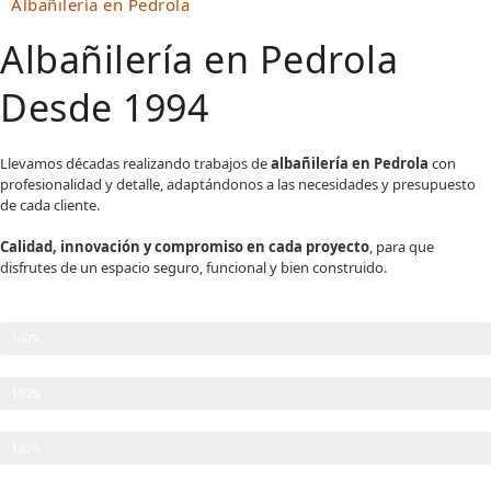
Albañilería en Pedrola
Albañilería en Pedrola
Desde 1994
Llevamos décadas realizando trabajos de
albañilería en Pedrola
con
profesionalidad y detalle, adaptándonos a las necesidades y presupuesto
de cada cliente.
Calidad, innovación y compromiso en cada proyecto
, para que
disfrutes de un espacio seguro, funcional y bien construido.
Planificación Detallada
100%
Cumplimiento de plazos
100%
Satisfacción del Cliente
100%