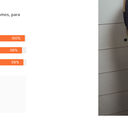
amos, para
100%
98%
99%