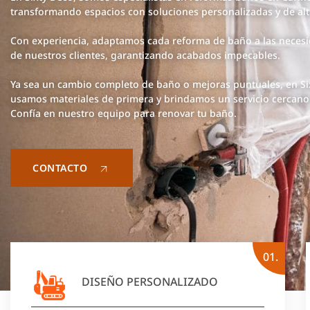
transformando espacios con soluciones personalizadas y de alt
Con experiencia, adaptamos cada reforma de baño a las necesid
de nuestros clientes, garantizando acabados impecables.
Ya sea un cambio completo de baño o mejoras puntuales, en Si
usamos materiales de primera y brindamos un servicio cercano 
Confía en nuestro equipo para renovar tu baño.
CONTACTO
01.
DISEÑO PERSONALIZADO