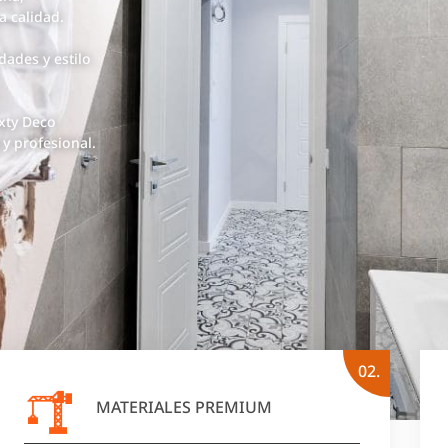
a calidad.
ades y estilo
xty Deco
y profesional.
02.
MATERIALES PREMIUM