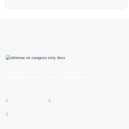
En
Sixty Deco
, somos expertos en
reformas en
Zaragoza
, ofreciendo soluciones integrales para renovar y
transformar tu hogar o local comercial.
+34 614 05 55 30
Calle Cádiz 3, Ent. D
contacto@reformasenzaragoza.com