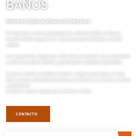
BAÑOS
Reforma tu baño en Illueca con Sixty Deco
En Sixty Deco, somos especialistas en reformas baños en Illueca,
transformando espacios con soluciones personalizadas y de alta
calidad.
Con experiencia, adaptamos cada reforma de baño a las necesidades
y estilo de nuestros clientes, garantizando acabados impecables.
Ya sea un cambio completo de baño o mejoras puntuales, en Sixty
Deco usamos materiales de primera y brindamos un servicio cercano
y profesional.
Confía en nuestro equipo para renovar tu baño.
CONTACTO