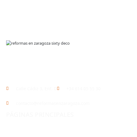
En
Sixty Deco
, somos expertos en
reformas en
Zaragoza
, ofreciendo soluciones integrales para renovar
y transformar tu hogar o local comercial.
Calle Cádiz 3, Ent. D
+34 614 05 55 30
contacto@reformasenzaragoza.com
PÁGINAS PRINCIPALES
INICIO