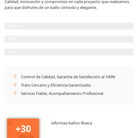
Calidad, innovación y compromiso en cada proyecto que realizamos,
para que disfrutes de un baño cómodo y elegante.
Planificación Detallada
100%
Cumplimiento de plazos
98%
Satisfacción del Cliente
99%
Control de Calidad, Garantía de Satisfacción al 100%
Trato Cercano y Eficiencia Garantizada
Servicio Fiable, Acompañamiento Profesional
+
30
Años de