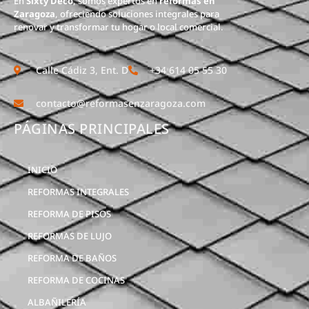
En
Sixty Deco
, somos expertos en
reformas en
Zaragoza
, ofreciendo soluciones integrales para
renovar y transformar tu hogar o local comercial.
Calle Cádiz 3, Ent. D
+34 614 05 55 30
contacto@reformasenzaragoza.com
PÁGINAS PRINCIPALES
INICIO
REFORMAS INTEGRALES
REFORMA DE PISOS
REFORMAS DE LUJO
REFORMA DE BAÑOS
REFORMA DE COCINAS
ALBAÑILERÍA