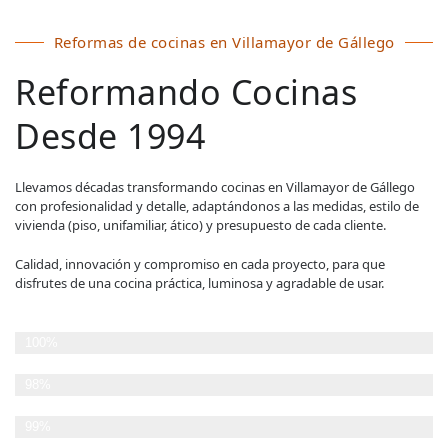
Reformas de cocinas en Villamayor de Gállego
Reformando Cocinas
Desde 1994
Llevamos décadas transformando cocinas en Villamayor de Gállego
con profesionalidad y detalle, adaptándonos a las medidas, estilo de
vivienda (piso, unifamiliar, ático) y presupuesto de cada cliente.
Calidad, innovación y compromiso en cada proyecto, para que
disfrutes de una cocina práctica, luminosa y agradable de usar.
Planificación Detallada
100%
Cumplimiento de plazos
98%
Satisfacción del Cliente
99%