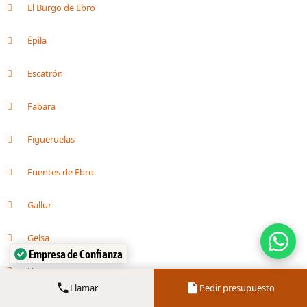
El Burgo de Ebro
Épila
Escatrón
Fabara
Figueruelas
Fuentes de Ebro
Gallur
Empresa de Confianza
Gelsa
Verificado por:
Trustindex
Huesca
Llamar
Pedir presupuesto
Illueca