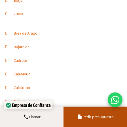
Borja
Zuera
Brea de Aragón
Bujaraloz
Cadrete
Calatayud
Calatorao
Empresa de Confianza
Calmarza
Verificado por:
Trustindex
Cariñena
Llamar
Pedir presupuesto