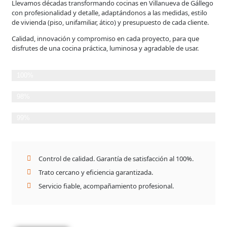
Llevamos décadas transformando cocinas en Villanueva de Gállego
con profesionalidad y detalle, adaptándonos a las medidas, estilo
de vivienda (piso, unifamiliar, ático) y presupuesto de cada cliente.
Calidad, innovación y compromiso en cada proyecto, para que
disfrutes de una cocina práctica, luminosa y agradable de usar.
Planificación Detallada
100%
Cumplimiento de plazos
98%
Satisfacción del Cliente
99%
Control de calidad. Garantía de satisfacción al 100%.
Trato cercano y eficiencia garantizada.
Servicio fiable, acompañamiento profesional.