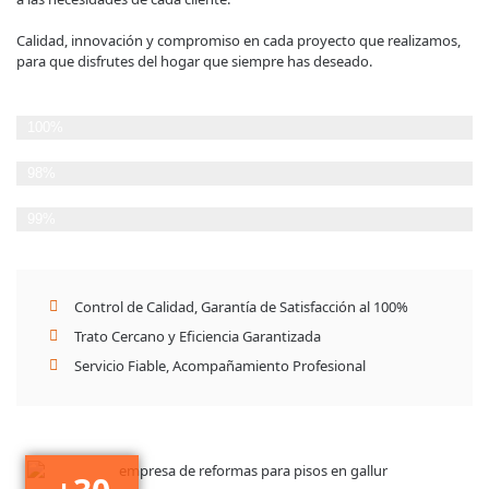
Calidad, innovación y compromiso en cada proyecto que realizamos,
para que disfrutes del hogar que siempre has deseado.
Planificación Estratégica
100%
Cumplimiento de plazos
98%
Satisfacción del Cliente
99%
Control de Calidad, Garantía de Satisfacción al 100%
Trato Cercano y Eficiencia Garantizada
Servicio Fiable, Acompañamiento Profesional