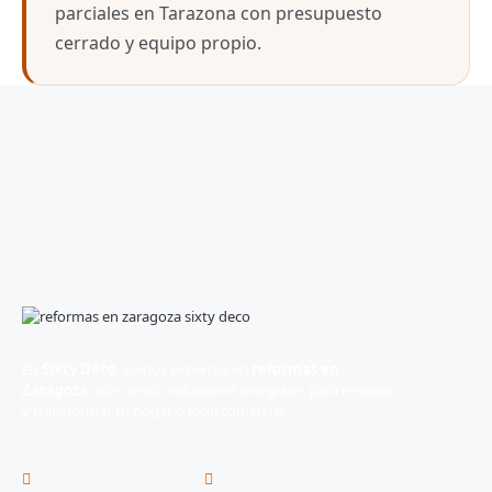
parciales en Tarazona con presupuesto
cerrado y equipo propio.
En
Sixty Deco
, somos expertos en
reformas en
Zaragoza
, ofreciendo soluciones integrales para renovar
y transformar tu hogar o local comercial.
Calle Cádiz 3, Ent. D
+34 614 05 55 30