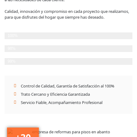
Calidad, innovación y compromiso en cada proyecto que realizamos,
para que disfrutes del hogar que siempre has deseado.
Planificación Estratégica
100%
Cumplimiento de plazos
98%
Satisfacción del Cliente
99%
Control de Calidad, Garantía de Satisfacción al 100%
Trato Cercano y Eficiencia Garantizada
Servicio Fiable, Acompañamiento Profesional