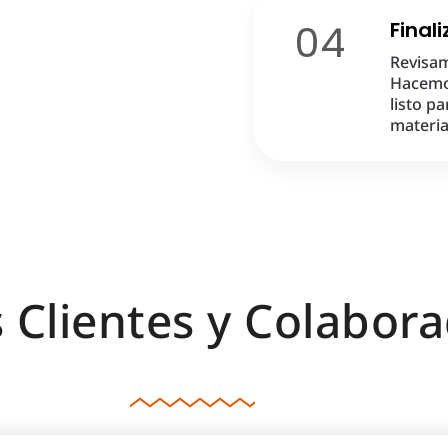
04
Final
Revisam
Hacemos
listo p
materia
 Clientes y Colabora