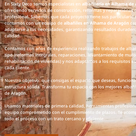
En Sixty Deco somos especialistas en
albañilería en Alhama de
ofreciendo servicios de construcción, reformas y reparaciones
profesional. Sabemos que cada proyecto tiene sus particularid
contamos con un equipo de
albañiles en Alhama de Aragón
ca
adaptarse a tus necesidades, garantizando resultados duradero
calidad.
Contamos con años de experiencia realizando trabajos de albañ
tipo (reformas integrales, reparaciones, levantamiento de muro
rehabilitación de viviendas) y nos adaptamos a los requisitos es
cada cliente.
Nuestro objetivo: que consigas el espacio que deseas, funciona
estructura sólida. Transforma tu espacio con los mejores albañ
de Aragón.
Usamos materiales de primera calidad, herramientas profesion
equipo comprometido con el cumplimiento de plazos. Te aco
todo el proceso con un trato cercano y eficiente.