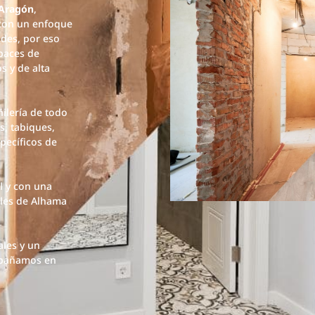
 Aragón
,
 con un enfoque
ades, por eso
paces de
s y de alta
ilería de todo
s, tabiques,
pecíficos de
l y con una
iles de Alhama
ales y un
mpañamos en