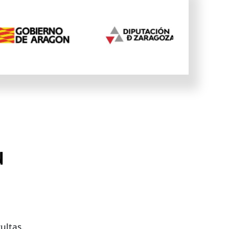
u
ultas.