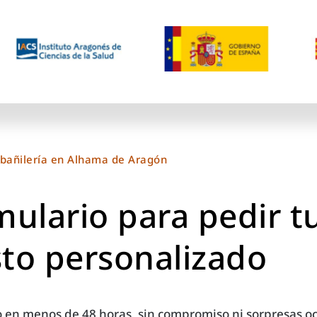
lbañilería en Alhama de Aragón
mulario para pedir t
to personalizado
 en menos de 48 horas, sin compromiso ni sorpresas oc