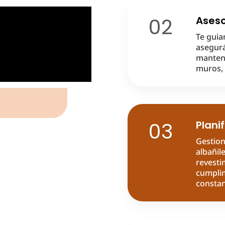
02
Aseso
Te guia
asegurá
mantene
muros, 
03
Plani
Gestion
albañile
revesti
cumpli
constan