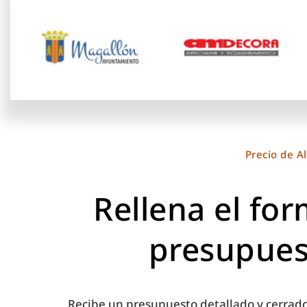
Precio de A
Rellena el for
presupues
Recibe un presupuesto detallado y cerrado