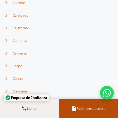
Cadrete
Calatayud
Calatorao
Calmarza
Cariñena
Caspe
Cetina
Chiprana
Empresa de Confianza
Verificado por:
Trustindex
Cuarte de Huerva
Llamar
Pedir presupuesto
Daroca