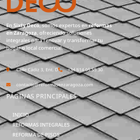
En
Sixty Deco
, somos expertos en
reformas
en Zaragoza
, ofreciendo soluciones
integrales para renovar y transformar tu
hogar o local comercial.
Calle Cádiz 3, Ent. D
+34 614 05 55 30
contacto@reformasenzaragoza.com
PÁGINAS PRINCIPALES
INICIO
REFORMAS INTEGRALES
REFORMA DE PISOS