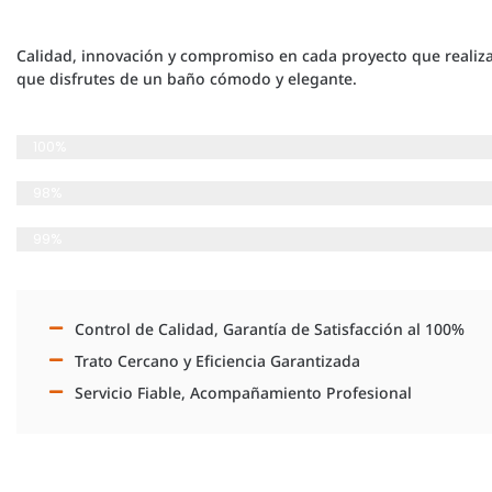
Calidad, innovación y compromiso en cada proyecto que realiz
que disfrutes de un baño cómodo y elegante.
Planificación Detallada
100%
Cumplimiento de plazos
98%
Satisfacción del Cliente
99%
Control de Calidad, Garantía de Satisfacción al 100%
Trato Cercano y Eficiencia Garantizada
Servicio Fiable, Acompañamiento Profesional