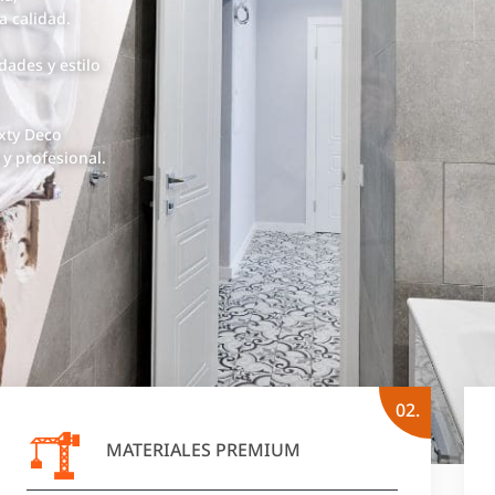
a calidad.
ades y estilo
xty Deco
y profesional.
02.
MATERIALES PREMIUM