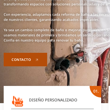
transformando espacios con soluciones personalizadas y de alt
Con experiencia, adaptamos cada reforma de baño a las necesid
de nuestros clientes, garantizando acabados impecables.
Ya sea un cambio completo de baño o mejoras puntuales, en Si
usamos materiales de primera y brindamos un servicio cercano 
Confía en nuestro equipo para renovar tu baño.
CONTACTO
01.
DISEÑO PERSONALIZADO