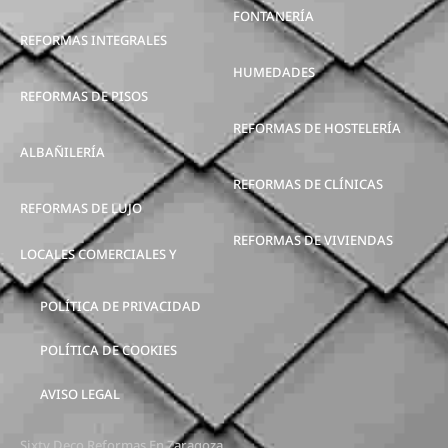
FONTANERÍA
REFORMAS INTEGRALES
HUMEDADES
REFORMAS DE PISOS
REFORMAS DE HOSTELERÍA
ALBAÑILERÍA
REFORMAS DE CLÍNICAS
REFORMAS DE LUJO
REFORMAS DE VIVIENDAS
LOCALES COMERCIALES Y
POLÍTICA DE PRIVACIDAD
POLÍTICA DE COOKIES
AVISO LEGAL
Sixty Deco Reformas En Zaragoza