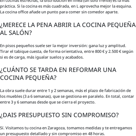
En cocinas estrechas, la distribución en línea (un solo frente) es la más
práctica. Si la cocina es más cuadrada, en L aprovecha mejor la esquina.
La cocina office añade un punto para comer sin comedor aparte.
¿MERECE LA PENA ABRIR LA COCINA PEQUEÑA
AL SALÓN?
En pisos pequeños suele ser la mejor inversión: gana luz y amplitud.
Tirar el tabique cuesta, de forma orientativa, entre 800 € y 2.500 € según
si es de carga, más igualar suelos y acabados.
¿CUÁNTO SE TARDA EN REFORMAR UNA
COCINA PEQUEÑA?
La obra suele durar entre 1 y 2 semanas, más el plazo de fabricación de
los muebles (3 a 6 semanas), que se gestiona en paralelo. En total, contar
entre 3 y 6 semanas desde que se cierra el proyecto.
¿DAIS PRESUPUESTO SIN COMPROMISO?
Sí. Visitamos tu cocina en Zaragoza, tomamos medidas y te entregamos
un presupuesto detallado y sin compromiso en 48 horas.