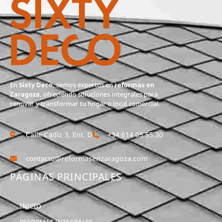
En
Sixty Deco
, somos expertos en
reformas en
Zaragoza
, ofreciendo soluciones integrales para
renovar y transformar tu hogar o local comercial.
Calle Cádiz 3, Ent. D
+34 614 05 55 30
contacto@reformasenzaragoza.com
PÁGINAS PRINCIPALES
INICIO