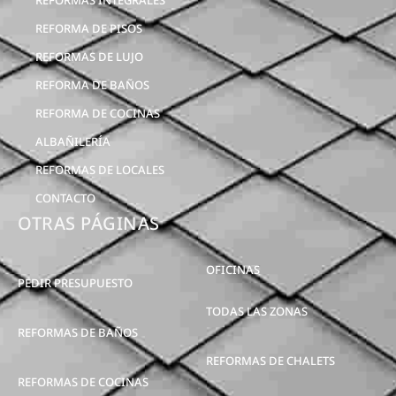
REFORMAS INTEGRALES
REFORMA DE PISOS
REFORMAS DE LUJO
REFORMA DE BAÑOS
REFORMA DE COCINAS
ALBAÑILERÍA
REFORMAS DE LOCALES
CONTACTO
OTRAS PÁGINAS
OFICINAS
PEDIR PRESUPUESTO
TODAS LAS ZONAS
REFORMAS DE BAÑOS
REFORMAS DE CHALETS
REFORMAS DE COCINAS