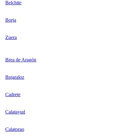
Belchite
Borja
Zuera
Brea de Aragón
Bujaraloz
Cadrete
Calatayud
Calatorao