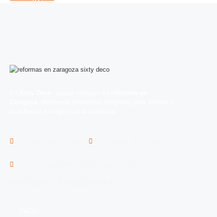
En
Sixty Deco
, somos expertos en
reformas en
Zaragoza
, ofreciendo soluciones integrales para renovar y
transformar tu hogar o local comercial.
Calle Cádiz 3, Ent. D
+34 614 05 55 30
contacto@reformasenzaragoza.com
PÁGINAS PRINCIPALES
INICIO