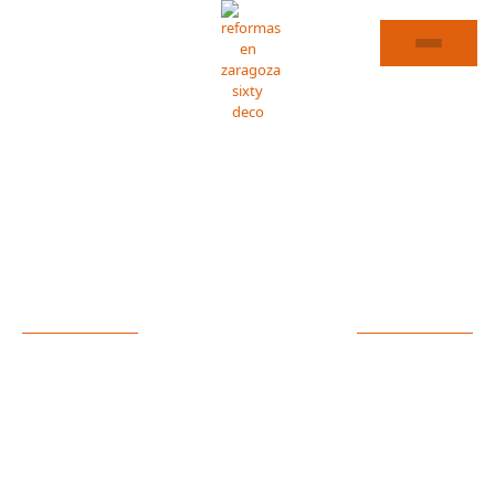
ALBAÑILERÍA MEQUINENZA
ESPECIALISTAS EN
ALBAÑILERÍA EN