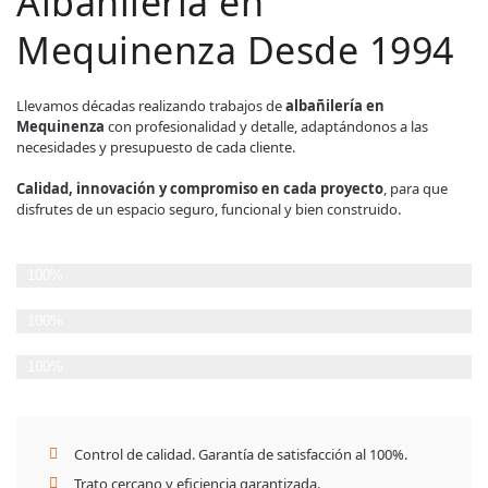
Albañilería en
Mequinenza Desde 1994
Llevamos décadas realizando trabajos de
albañilería en
Mequinenza
con profesionalidad y detalle, adaptándonos a las
necesidades y presupuesto de cada cliente.
Calidad, innovación y compromiso en cada proyecto
, para que
disfrutes de un espacio seguro, funcional y bien construido.
Planificación Detallada
100%
Cumplimiento de plazos
100%
Satisfacción del Cliente
100%
Control de calidad. Garantía de satisfacción al 100%.
Trato cercano y eficiencia garantizada.