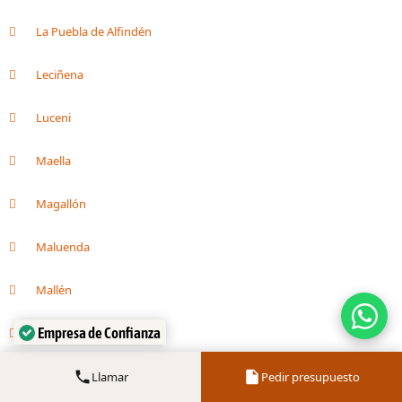
La Puebla de Alfindén
Leciñena
Luceni
Maella
Magallón
Maluenda
Mallén
Empresa de Confianza
Mara
Verificado por:
Trustindex
María de Huerva
Llamar
Pedir presupuesto