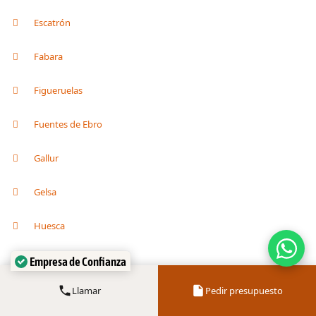
Escatrón
Fabara
Figueruelas
Fuentes de Ebro
Gallur
Gelsa
Huesca
Empresa de Confianza
Illueca
Verificado por:
Trustindex
Llamar
Pedir presupuesto
La Almunia de Doña Godina