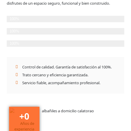
disfrutes de un espacio seguro, funcional y bien construido.
Planificación Detallada
100%
Cumplimiento de plazos
100%
Satisfacción del Cliente
100%
Control de calidad. Garantía de satisfacción al 100%.
Trato cercano y eficiencia garantizada.
Servicio fiable, acompañamiento profesional.
+
30
Años de
experiencia