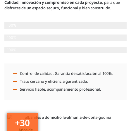
Calidad, innovación y compromiso en cada proyecto
, para que
disfrutes de un espacio seguro, funcional y bien construido.
Planificación Detallada
100%
Cumplimiento de plazos
100%
Satisfacción del Cliente
100%
Control de calidad. Garantía de satisfacción al 100%.
Trato cercano y eficiencia garantizada.
Servicio fiable, acompañamiento profesional.
+
30
Años de