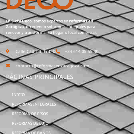
En
Sixty Deco
, somos expertos en
reformas en
Zaragoza
, ofreciendo soluciones integrales para
renovar y transformar tu hogar o local comercial.
Calle Cádiz 3, Ent. D
+34 614 05 55 30
contacto@reformasenzaragoza.com
PÁGINAS PRINCIPALES
INICIO
REFORMAS INTEGRALES
REFORMA DE PISOS
REFORMAS DE LUJO
REFORMA DE BAÑOS