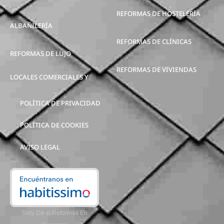
REFORMAS DE HOSTELERÍA
ALBAÑILERÍA
REFORMAS DE CLÍNICAS
REFORMAS DE LUJO
REFORMAS DE VIVIENDAS
LOCALES COMERCIALES Y
POLÍTICA DE PRIVACIDAD
POLÍTICA DE COOKIES
AVISO LEGAL
Sixty Deco Reformas En