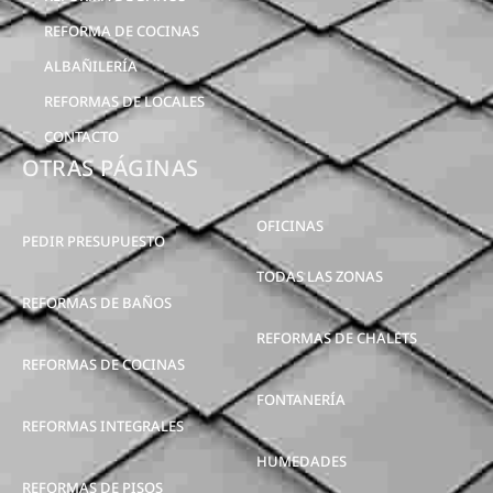
REFORMA DE COCINAS
ALBAÑILERÍA
REFORMAS DE LOCALES
CONTACTO
OTRAS PÁGINAS
OFICINAS
PEDIR PRESUPUESTO
TODAS LAS ZONAS
REFORMAS DE BAÑOS
REFORMAS DE CHALETS
REFORMAS DE COCINAS
FONTANERÍA
REFORMAS INTEGRALES
HUMEDADES
REFORMAS DE PISOS