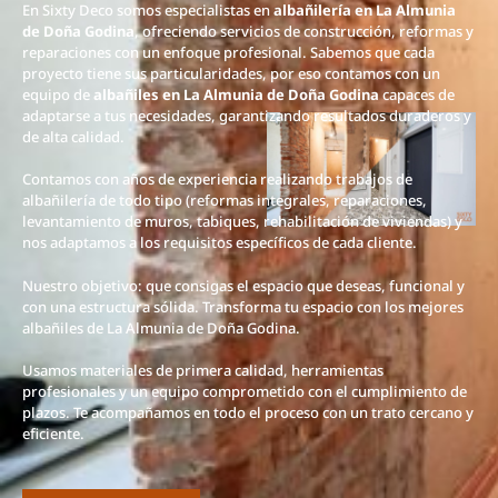
En Sixty Deco somos especialistas en
albañilería en La Almunia
de Doña Godina
, ofreciendo servicios de construcción, reformas y
reparaciones con un enfoque profesional. Sabemos que cada
proyecto tiene sus particularidades, por eso contamos con un
equipo de
albañiles en La Almunia de Doña Godina
capaces de
adaptarse a tus necesidades, garantizando resultados duraderos y
de alta calidad.
Contamos con años de experiencia realizando trabajos de
albañilería de todo tipo (reformas integrales, reparaciones,
levantamiento de muros, tabiques, rehabilitación de viviendas) y
nos adaptamos a los requisitos específicos de cada cliente.
Nuestro objetivo: que consigas el espacio que deseas, funcional y
con una estructura sólida. Transforma tu espacio con los mejores
albañiles de La Almunia de Doña Godina.
Usamos materiales de primera calidad, herramientas
profesionales y un equipo comprometido con el cumplimiento de
plazos. Te acompañamos en todo el proceso con un trato cercano y
eficiente.