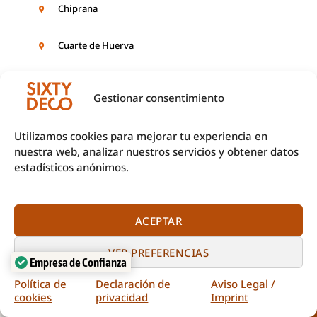
Chiprana
Cuarte de Huerva
Daroca
Gestionar consentimiento
Ejea de los Caballeros
Utilizamos cookies para mejorar tu experiencia en
nuestra web, analizar nuestros servicios y obtener datos
estadísticos anónimos.
El Burgo de Ebro
Épila
ACEPTAR
Escatrón
Empresa de Confianza
VER PREFERENCIAS
Verificado por:
Trustindex
Fabara
Política de
Declaración de
Aviso Legal /
cookies
privacidad
Imprint
Llamar
Pedir presupuesto
Figueruelas