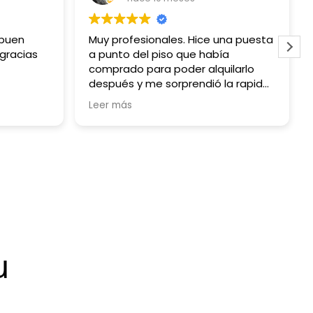
 buen
Muy profesionales. Hice una puesta
 gracias
a punto del piso que había
comprado para poder alquilarlo
después y me sorprendió la rapidez
y lo sencillo que fue.
Leer más
u