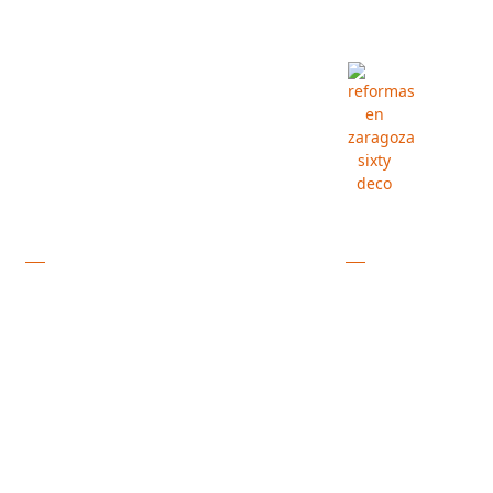
REFORMAS DE PISOS EN ROMANOS
ESPECIALISTAS EN
DE PISOS
Reforma tu piso en Romanos con Sixty Deco