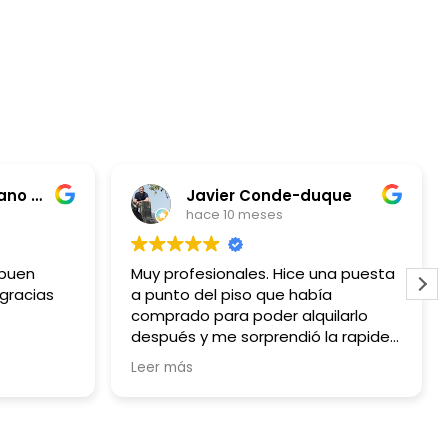
Juan Carlos Burbano Vela
Javier Conde-duque
hace 10 meses
 buen
Muy profesionales. Hice una puesta
 gracias
a punto del piso que había
comprado para poder alquilarlo
después y me sorprendió la rapidez
y lo sencillo que fue.
Leer más