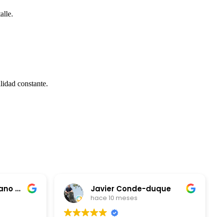
alle.
lidad constante.
Juan Carlos Burbano Vela
Javier Conde-duque
hace 10 meses