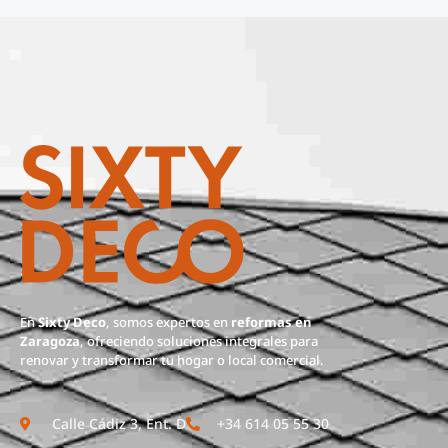
En
Sixty Deco
, somos expertos en
reformas en
Zaragoza
, ofreciendo soluciones integrales para
renovar y transformar tu hogar o local comercial.
Calle Cádiz 3, Ent. D
+34 614 05 55 30