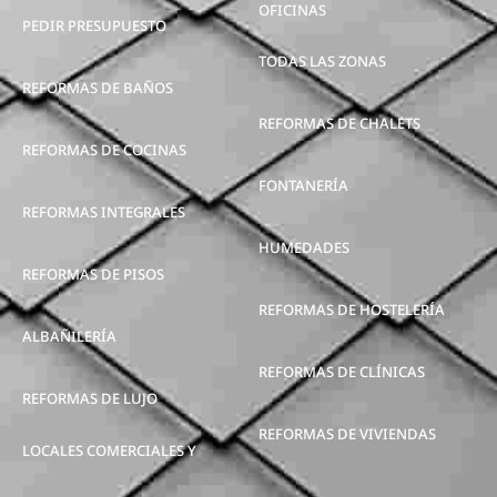
OFICINAS
PEDIR PRESUPUESTO
TODAS LAS ZONAS
REFORMAS DE BAÑOS
REFORMAS DE CHALETS
REFORMAS DE COCINAS
FONTANERÍA
REFORMAS INTEGRALES
HUMEDADES
REFORMAS DE PISOS
REFORMAS DE HOSTELERÍA
ALBAÑILERÍA
REFORMAS DE CLÍNICAS
REFORMAS DE LUJO
REFORMAS DE VIVIENDAS
LOCALES COMERCIALES Y