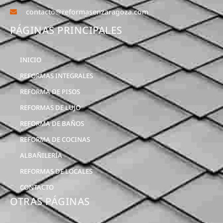
contacto@reformasenzaragoza.com
PÁGINAS PRINCIPALES
INICIO
REFORMAS INTEGRALES
REFORMA DE PISOS
REFORMAS DE LUJO
REFORMA DE BAÑOS
REFORMA DE COCINAS
ALBAÑILERÍA
REFORMAS DE LOCALES
CONTACTO
OTRAS PÁGINAS