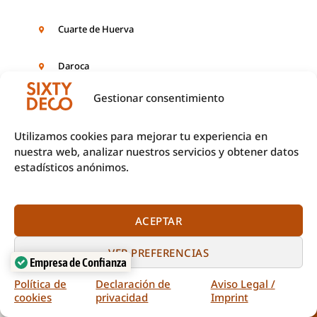
Cuarte de Huerva
Daroca
Gestionar consentimiento
Ejea de los Caballeros
Utilizamos cookies para mejorar tu experiencia en
nuestra web, analizar nuestros servicios y obtener datos
El Burgo de Ebro
estadísticos anónimos.
Épila
ACEPTAR
Escatrón
VER PREFERENCIAS
Fabara
Empresa de Confianza
Verificado por:
Trustindex
Política de
Declaración de
Aviso Legal /
cookies
privacidad
Imprint
Llamar
Pedir presupuesto
Figueruelas