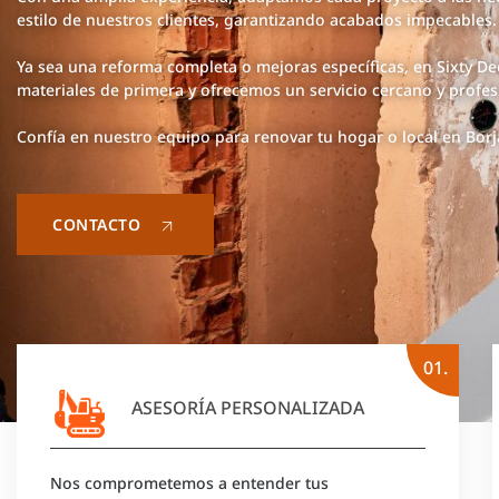
estilo de nuestros clientes, garantizando acabados impecables.
Ya sea una reforma completa o mejoras específicas, en Sixty De
materiales de primera y ofrecemos un servicio cercano y profes
Confía en nuestro equipo para renovar tu hogar o local en Borj
CONTACTO
01.
ASESORÍA PERSONALIZADA
Nos comprometemos a entender tus