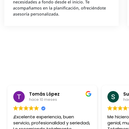
necesidades a fondo desde el inicio. Te
acompañamos en la planificación, ofreciéndote
asesoría personalizada.
Tomás López
Su
hace 10 meses
ha
¡Excelente experiencia, buen
Me hicier
servicio, profesionalidad y seriedad¡
genial, mu
Lo recomiendo totalmente
Totalmen